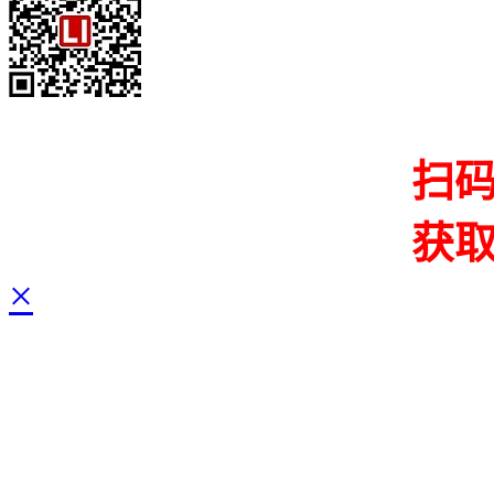
扫
获
×