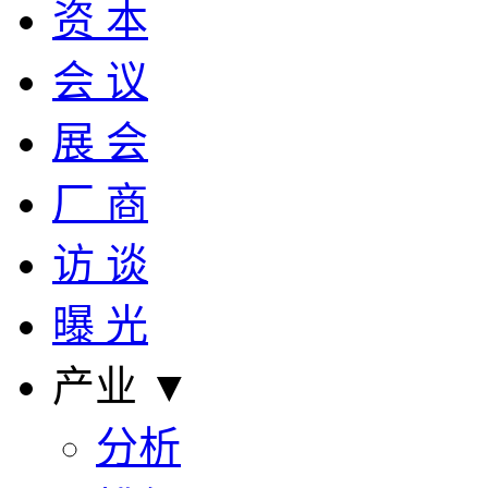
资 本
会 议
展 会
厂 商
访 谈
曝 光
产业 ▼
分析