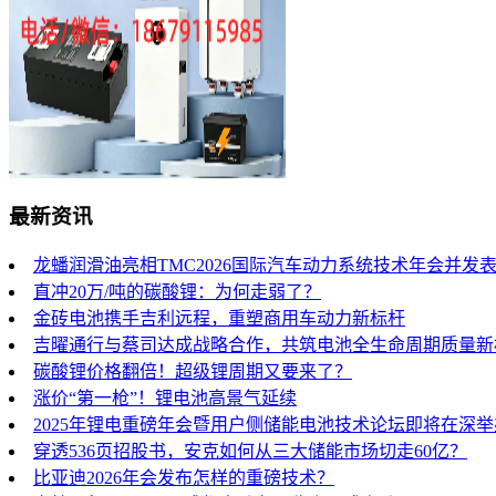
最新资讯
龙蟠润滑油亮相TMC2026国际汽车动力系统技术年会并发
直冲20万/吨的碳酸锂：为何走弱了？
金砖电池携手吉利远程，重塑商用车动力新标杆
吉曜通行与蔡司达成战略合作，共筑电池全生命周期质量新
碳酸锂价格翻倍！超级锂周期又要来了？
涨价“第一枪”！锂电池高景气延续
2025年锂电重磅年会暨用户侧储能电池技术论坛即将在深
穿透536页招股书，安克如何从三大储能市场切走60亿？
比亚迪2026年会发布怎样的重磅技术？