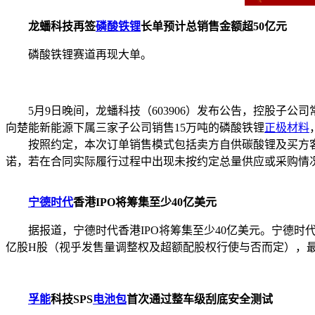
龙蟠科技再签
磷酸铁锂
长单预计总销售金额超50亿元
磷酸铁锂赛道再现大单。
5月9日晚间，龙蟠科技（603906）发布公告，控股子
向楚能新能源下属三家子公司销售15万吨的磷酸铁锂
正极材料
按照约定，本次订单销售模式包括卖方自供碳酸锂及买方客供
诺，若在合同实际履行过程中出现未按约定总量供应或采购情
宁德时代
香港IPO将筹集至少40亿美元
据报道，宁德时代香港IPO将筹集至少40亿美元。宁德时代
亿股H股（视乎发售量调整权及超额配股权行使与否而定），最高发
孚能
科技SPS
电池包
首次通过整车级刮底安全测试