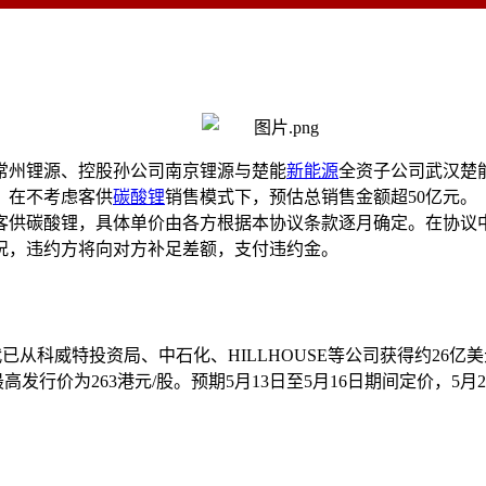
公司常州锂源、控股孙公司南京锂源与楚能
新能源
全资子公司武汉楚能
，在不考虑客供
碳酸锂
销售模式下，预估总销售金额超50亿元。
碳酸锂，具体单价由各方根据本协议条款逐月确定。在协议中，买
况，违约方将向对方补足差额，支付违约金。
已从科威特投资局、中石化、HILLHOUSE等公司获得约26亿
行价为263港元/股。预期5月13日至5月16日期间定价，5月