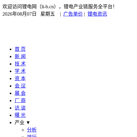
欢迎访问锂电网（li-b.cn），锂电产业链服务全平台！
2026年08月07日 星期五
|
广告单价
|
锂电资讯
首 页
新 闻
技 术
学 术
资 本
会 议
展 会
厂 商
访 谈
曝 光
产业 ▼
分析