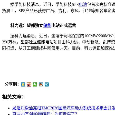
据孚能科技消息，近日，孚能科技SPS
电池
包首次高标准通
拓展上，SPS产品已获得广汽、吉利、东风、江铃等知名车企
科力远：望都独立
储能
电站正式运营
据科力远消息，近日，坐落于河北保定的100MW/200
350万棵。望都独立储能电站项目由科力远、中创新航、凯博
同打造，从开工到建成并网仅用87天。目前，科力远正加速推
分享到：
相关文章：
龙蟠润滑油亮相TMC2026国际汽车动力系统技术年会并
直冲20万/吨的碳酸锂：为何走弱了？