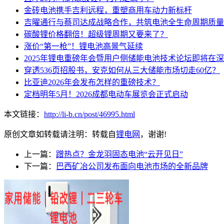
金砖电池携手吉利远程，重塑商用车动力新标杆
吉曜通行与蔡司达成战略合作，共筑电池全生命周期质量
碳酸锂价格翻倍！超级锂周期又要来了？
涨价“第一枪”！锂电池高景气延续
2025年锂电重磅年会暨用户侧储能电池技术论坛即将在
穿透536页招股书，安克如何从三大储能市场切走60亿？
比亚迪2026年会发布怎样的重磅技术？
定档明年5月！2026成都电动车展览会正式启动
本文链接：
http://li-b.cn/post/46995.html
原创文章如转载请注明：转载自
锂电网
，谢谢!
上一篇：
蹭热点？金龙羽固态电池“云开见日”
下一篇：
巴西矿冶公司发布面向电池市场的全新品牌