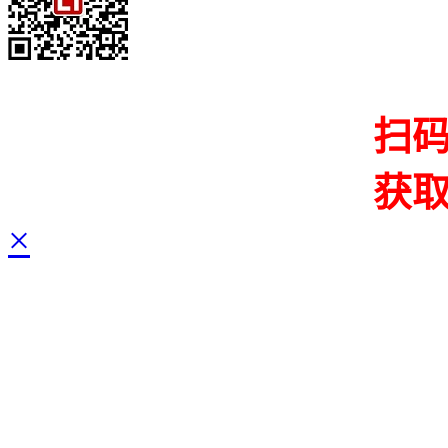
扫
获
×