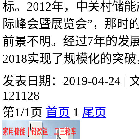
标。2012年，中关村储
际峰会暨展览会”，那时
前景不明。经过7年的发
2018实现了规模化的突破
发表日期：2019-04-24 
121128
第1/1页
首页
1
尾页