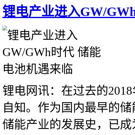
锂电产业进入GW/GW
锂电网讯：在过去的201
自知。作为国内最早的储能
储能产业的发展史，已成