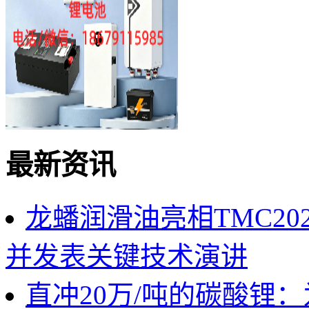
最新资讯
龙蟠润滑油亮相TMC2
并发表关键技术演讲
直冲20万/吨的碳酸锂