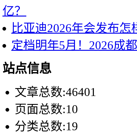
亿？
比亚迪2026年会发布
定档明年5月！2026
站点信息
文章总数:46401
页面总数:10
分类总数:19