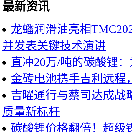
最新资讯
龙蟠润滑油亮相TMC2
并发表关键技术演讲
直冲20万/吨的碳酸锂
金砖电池携手吉利远程
吉曜通行与蔡司达成战
质量新标杆
碳酸锂价格翻倍！超级