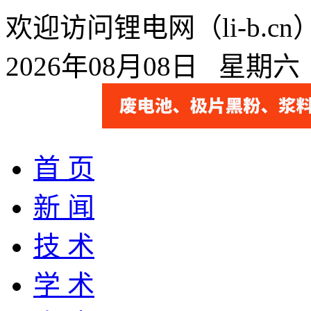
欢迎访问锂电网（li-b.
2026年08月08日 星期
首 页
新 闻
技 术
学 术