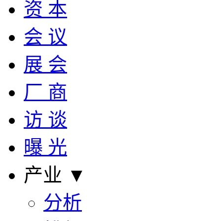
资 本
会 议
展 会
厂 商
访 谈
曝 光
产业 ▼
分析