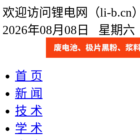
欢迎访问锂电网（li-b.
2026年08月08日 星期
首 页
新 闻
技 术
学 术