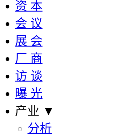
资 本
会 议
展 会
厂 商
访 谈
曝 光
产业 ▼
分析