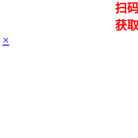
扫
获
×