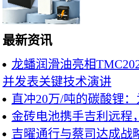
最新资讯
龙蟠润滑油亮相TMC2
并发表关键技术演讲
直冲20万/吨的碳酸锂
金砖电池携手吉利远程
吉曜通行与蔡司达成战