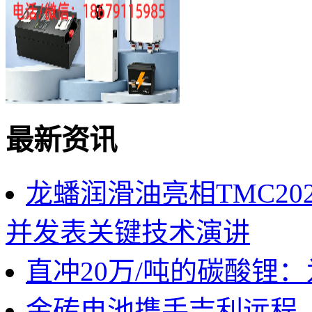
最新资讯
龙蟠润滑油亮相TMC2
并发表关键技术演讲
直冲20万/吨的碳酸锂
金砖电池携手吉利远程