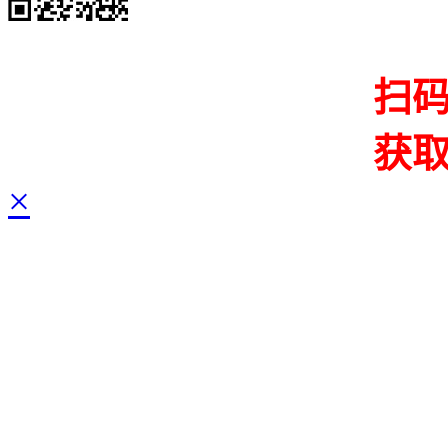
扫
获
×