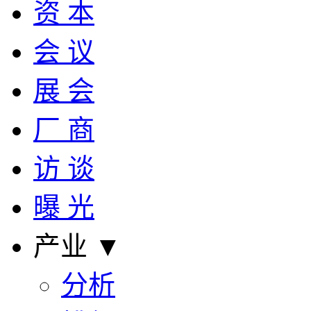
资 本
会 议
展 会
厂 商
访 谈
曝 光
产业 ▼
分析