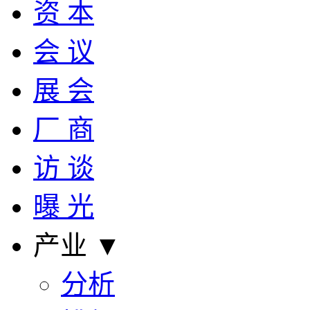
资 本
会 议
展 会
厂 商
访 谈
曝 光
产业 ▼
分析