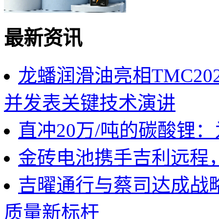
最新资讯
龙蟠润滑油亮相TMC2
并发表关键技术演讲
直冲20万/吨的碳酸锂
金砖电池携手吉利远程
吉曜通行与蔡司达成战
质量新标杆