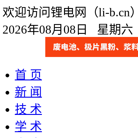
欢迎访问锂电网（li-b.
2026年08月08日 星期
首 页
新 闻
技 术
学 术