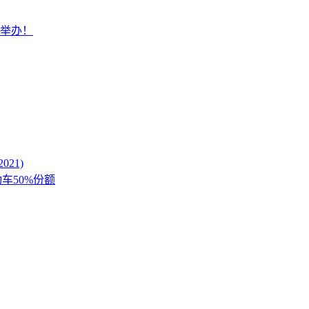
深举办！
21)
动车50%份额