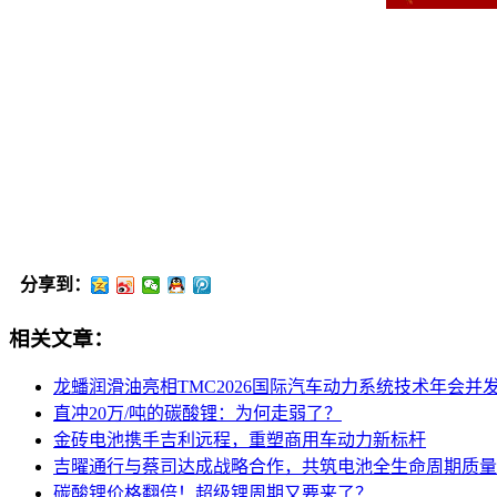
分享到：
相关文章：
龙蟠润滑油亮相TMC2026国际汽车动力系统技术年会并
直冲20万/吨的碳酸锂：为何走弱了？
金砖电池携手吉利远程，重塑商用车动力新标杆
吉曜通行与蔡司达成战略合作，共筑电池全生命周期质量
碳酸锂价格翻倍！超级锂周期又要来了？