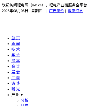
欢迎访问锂电网（li-b.cn），锂电产业链服务全平台！
2026年08月06日 星期四
|
广告单价
|
锂电资讯
首 页
新 闻
技 术
学 术
资 本
会 议
展 会
厂 商
访 谈
曝 光
产业 ▼
分析