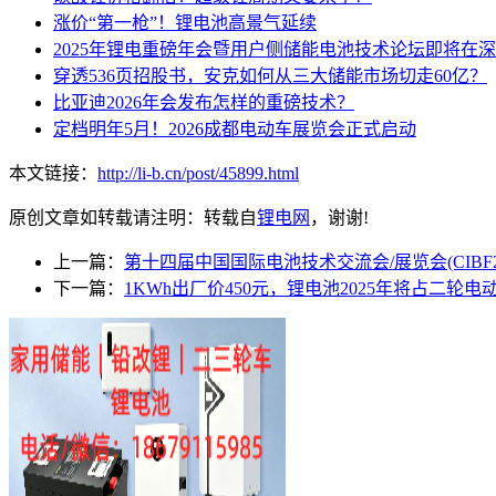
涨价“第一枪”！锂电池高景气延续
2025年锂电重磅年会暨用户侧储能电池技术论坛即将在
穿透536页招股书，安克如何从三大储能市场切走60亿？
比亚迪2026年会发布怎样的重磅技术？
定档明年5月！2026成都电动车展览会正式启动
本文链接：
http://li-b.cn/post/45899.html
原创文章如转载请注明：转载自
锂电网
，谢谢!
上一篇：
第十四届中国国际电池技术交流会/展览会(CIBF20
下一篇：
1KWh出厂价450元，锂电池2025年将占二轮电