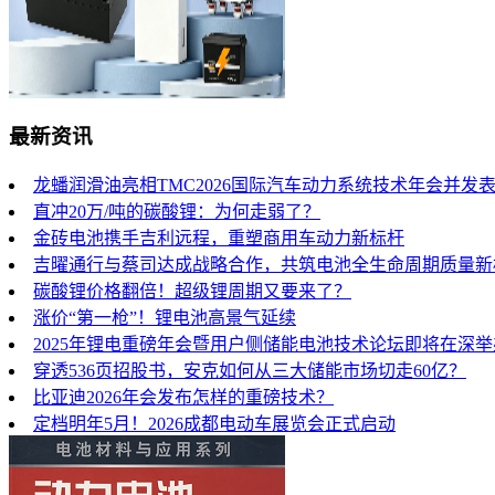
最新资讯
龙蟠润滑油亮相TMC2026国际汽车动力系统技术年会并发
直冲20万/吨的碳酸锂：为何走弱了？
金砖电池携手吉利远程，重塑商用车动力新标杆
吉曜通行与蔡司达成战略合作，共筑电池全生命周期质量新
碳酸锂价格翻倍！超级锂周期又要来了？
涨价“第一枪”！锂电池高景气延续
2025年锂电重磅年会暨用户侧储能电池技术论坛即将在深
穿透536页招股书，安克如何从三大储能市场切走60亿？
比亚迪2026年会发布怎样的重磅技术？
定档明年5月！2026成都电动车展览会正式启动