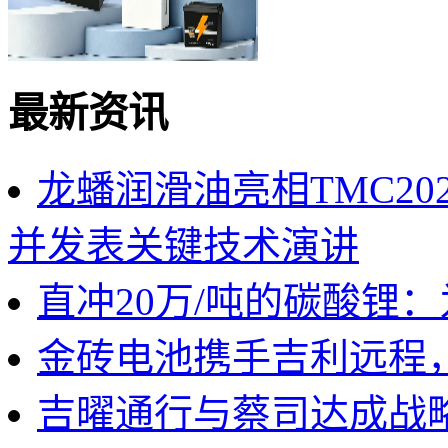
最新资讯
龙蟠润滑油亮相TMC2
并发表关键技术演讲
直冲20万/吨的碳酸锂
金砖电池携手吉利远程
吉曜通行与蔡司达成战