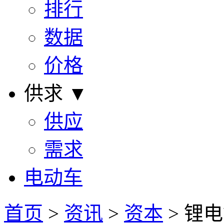
排行
数据
价格
供求 ▼
供应
需求
电动车
首页
>
资讯
>
资本
> 锂