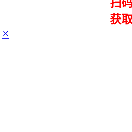
扫
获
×