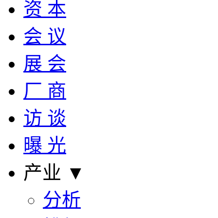
资 本
会 议
展 会
厂 商
访 谈
曝 光
产业 ▼
分析