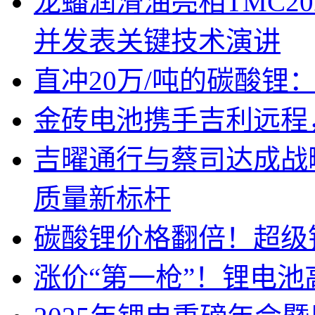
龙蟠润滑油亮相TMC2
并发表关键技术演讲
直冲20万/吨的碳酸锂
金砖电池携手吉利远程
吉曜通行与蔡司达成战
质量新标杆
碳酸锂价格翻倍！超级
涨价“第一枪”！锂电池