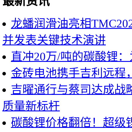
最新资讯
龙蟠润滑油亮相TMC2
并发表关键技术演讲
直冲20万/吨的碳酸锂
金砖电池携手吉利远程
吉曜通行与蔡司达成战
质量新标杆
碳酸锂价格翻倍！超级