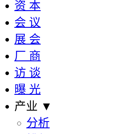
资 本
会 议
展 会
厂 商
访 谈
曝 光
产业 ▼
分析