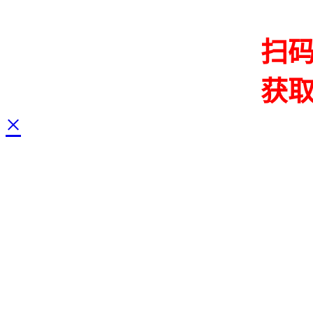
扫
获
×