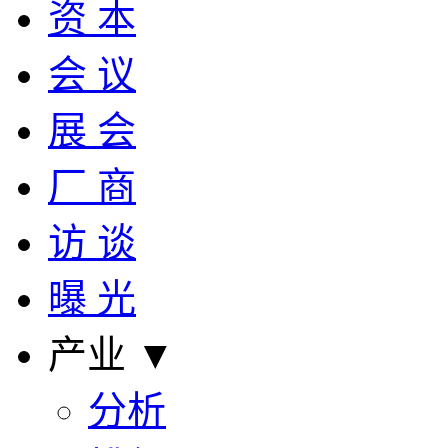
资 本
会 议
展 会
厂 商
访 谈
曝 光
产业 ▼
分析