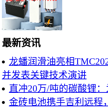
最新资讯
龙蟠润滑油亮相TMC2
并发表关键技术演讲
直冲20万/吨的碳酸锂
金砖电池携手吉利远程