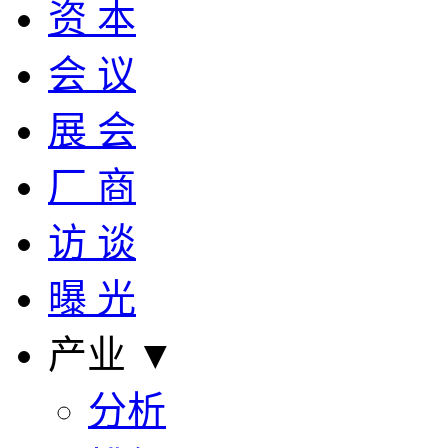
资 本
会 议
展 会
厂 商
访 谈
曝 光
产业 ▼
分析