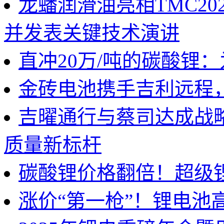
龙蟠润滑油亮相TMC2
并发表关键技术演讲
直冲20万/吨的碳酸锂
金砖电池携手吉利远程
吉曜通行与蔡司达成战
质量新标杆
碳酸锂价格翻倍！超级
涨价“第一枪”！锂电池