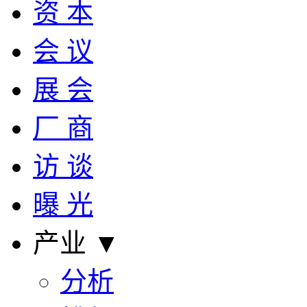
资 本
会 议
展 会
厂 商
访 谈
曝 光
产业 ▼
分析