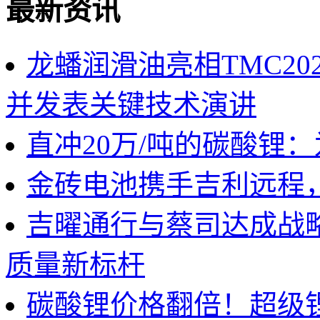
最新资讯
龙蟠润滑油亮相TMC2
并发表关键技术演讲
直冲20万/吨的碳酸锂
金砖电池携手吉利远程
吉曜通行与蔡司达成战
质量新标杆
碳酸锂价格翻倍！超级