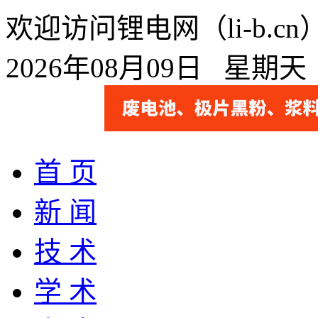
欢迎访问锂电网（li-b.
2026年08月09日 星期
首 页
新 闻
技 术
学 术