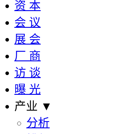
资 本
会 议
展 会
厂 商
访 谈
曝 光
产业 ▼
分析