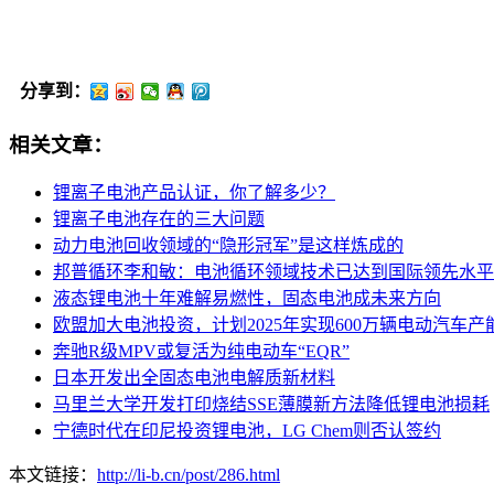
分享到：
相关文章：
锂离子电池产品认证，你了解多少？
锂离子电池存在的三大问题
动力电池回收领域的“隐形冠军”是这样炼成的
邦普循环李和敏：电池循环领域技术已达到国际领先水平
液态锂电池十年难解易燃性，固态电池成未来方向
欧盟加大电池投资，计划2025年实现600万辆电动汽车产
奔驰R级MPV或复活为纯电动车“EQR”
日本开发出全固态电池电解质新材料
马里兰大学开发打印烧结SSE薄膜新方法降低锂电池损耗
宁德时代在印尼投资锂电池，LG Chem则否认签约
本文链接：
http://li-b.cn/post/286.html