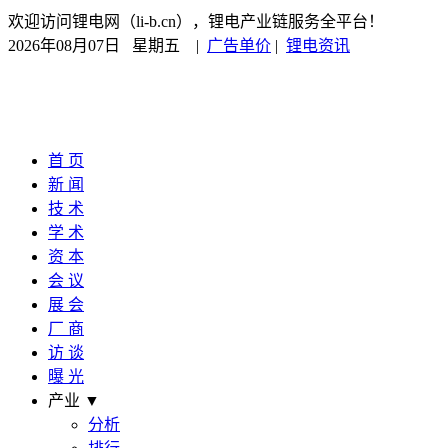
欢迎访问锂电网（li-b.cn），锂电产业链服务全平台！
2026年08月07日 星期五
|
广告单价
|
锂电资讯
首 页
新 闻
技 术
学 术
资 本
会 议
展 会
厂 商
访 谈
曝 光
产业 ▼
分析