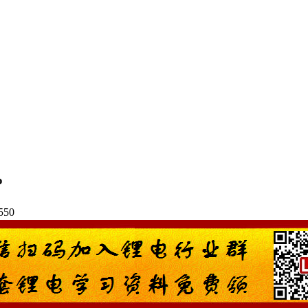
%
550