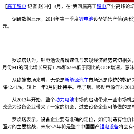
【
高工锂电
记者 赵 冲】3月，在“第四届高工
锂电
产业高峰论坛
调研数据显示，2014年第一季度
锂电池
设备销售产值(含税
元。
罗焕塔认为，锂电池设备增速低与宏观经济趋势密切相关，一方
月份M1的同比增长只有1.2%和6.9%低于同比的GDP增速
从终端市场来看，无论是
新能源汽车
市场还是传统的数码领
降42.41%，较上一年2月同比持平。电子烟、移动电源作为2
从2013年开始，整个
动力电池
市场的启动带来一些市场机
改造为设备企业带来了一定的机会，过去设备企业可能做的是
罗焕塔表示，设备企业要有准确的定位，如何制造有性价比
面对的主要挑战，未来3-5年将是整个中国国产
锂电设备
将会有