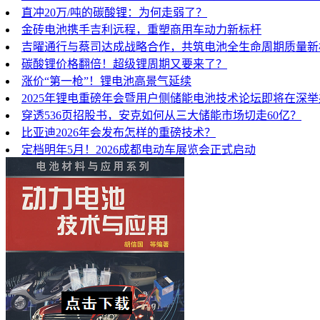
直冲20万/吨的碳酸锂：为何走弱了？
金砖电池携手吉利远程，重塑商用车动力新标杆
吉曜通行与蔡司达成战略合作，共筑电池全生命周期质量新
碳酸锂价格翻倍！超级锂周期又要来了？
涨价“第一枪”！锂电池高景气延续
2025年锂电重磅年会暨用户侧储能电池技术论坛即将在深
穿透536页招股书，安克如何从三大储能市场切走60亿？
比亚迪2026年会发布怎样的重磅技术？
定档明年5月！2026成都电动车展览会正式启动