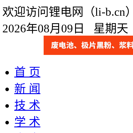
欢迎访问锂电网（li-b.
2026年08月09日 星期
首 页
新 闻
技 术
学 术