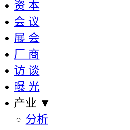
资 本
会 议
展 会
厂 商
访 谈
曝 光
产业 ▼
分析