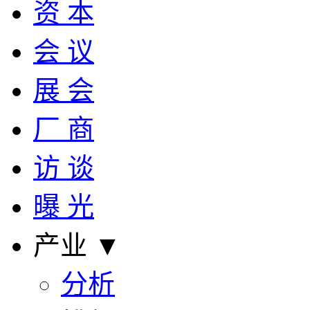
资 本
会 议
展 会
厂 商
访 谈
曝 光
产业 ▼
分析