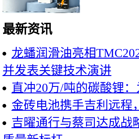
最新资讯
龙蟠润滑油亮相TMC2
并发表关键技术演讲
直冲20万/吨的碳酸锂
金砖电池携手吉利远程
吉曜通行与蔡司达成战