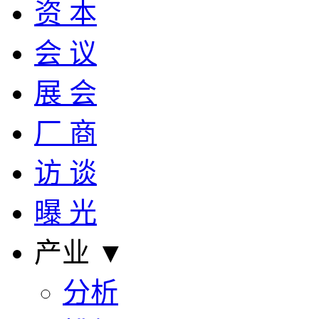
资 本
会 议
展 会
厂 商
访 谈
曝 光
产业 ▼
分析