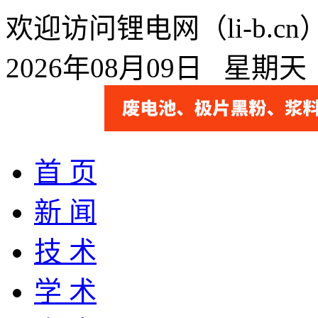
欢迎访问锂电网（li-b.
2026年08月09日 星期
首 页
新 闻
技 术
学 术