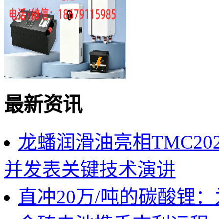
最新资讯
龙蟠润滑油亮相TMC2
并发表关键技术演讲
直冲20万/吨的碳酸锂