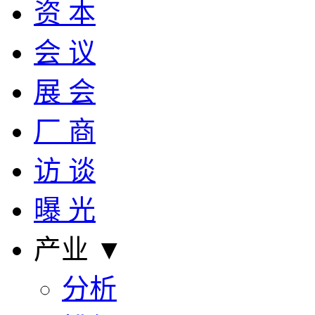
资 本
会 议
展 会
厂 商
访 谈
曝 光
产业 ▼
分析