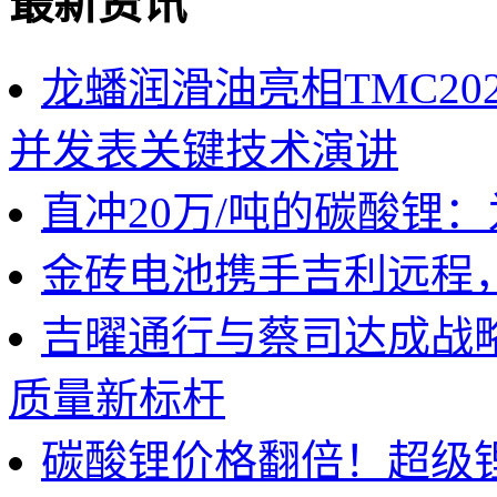
最新资讯
龙蟠润滑油亮相TMC2
并发表关键技术演讲
直冲20万/吨的碳酸锂
金砖电池携手吉利远程
吉曜通行与蔡司达成战
质量新标杆
碳酸锂价格翻倍！超级