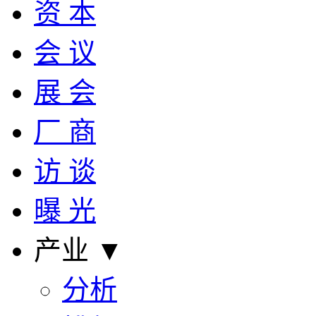
资 本
会 议
展 会
厂 商
访 谈
曝 光
产业 ▼
分析