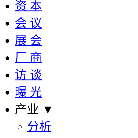
资 本
会 议
展 会
厂 商
访 谈
曝 光
产业 ▼
分析