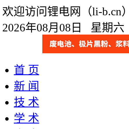
欢迎访问锂电网（li-b.
2026年08月08日 星期
首 页
新 闻
技 术
学 术