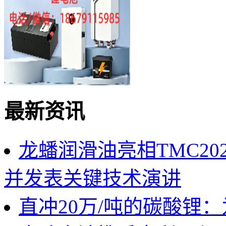
最新资讯
龙蟠润滑油亮相TMC2
并发表关键技术演讲
直冲20万/吨的碳酸锂