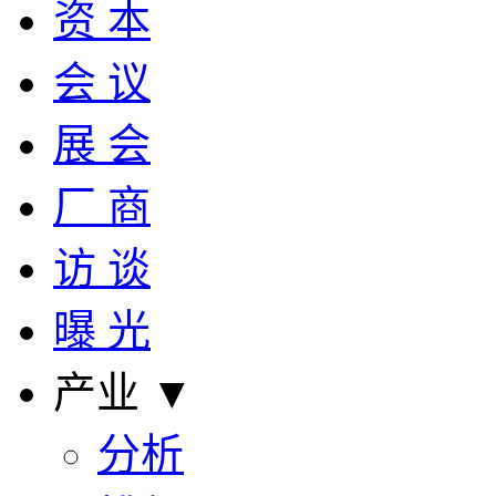
资 本
会 议
展 会
厂 商
访 谈
曝 光
产业 ▼
分析