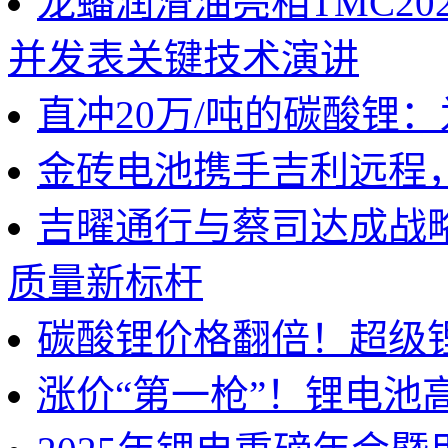
龙蟠润滑油亮相TMC2
并发表关键技术演讲
直冲20万/吨的碳酸锂
金砖电池携手吉利远程
吉曜通行与蔡司达成战
质量新标杆
碳酸锂价格翻倍！超级
涨价“第一枪”！锂电池