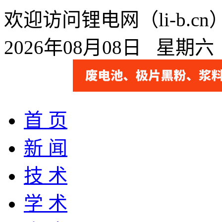
欢迎访问锂电网（li-b.
2026年08月08日 星期
首 页
新 闻
技 术
学 术