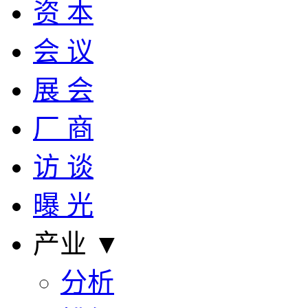
资 本
会 议
展 会
厂 商
访 谈
曝 光
产业 ▼
分析