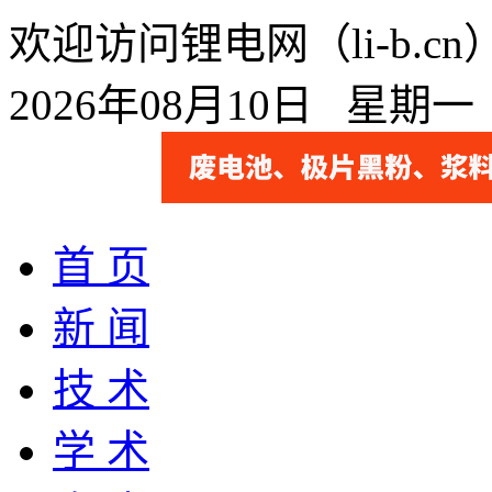
欢迎访问锂电网（li-b.
2026年08月10日 星期
首 页
新 闻
技 术
学 术