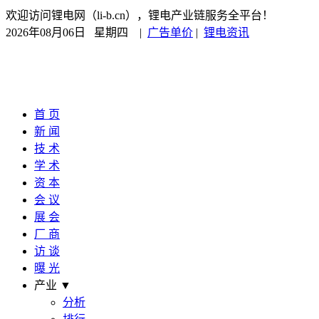
欢迎访问锂电网（li-b.cn），锂电产业链服务全平台！
2026年08月06日 星期四
|
广告单价
|
锂电资讯
首 页
新 闻
技 术
学 术
资 本
会 议
展 会
厂 商
访 谈
曝 光
产业 ▼
分析