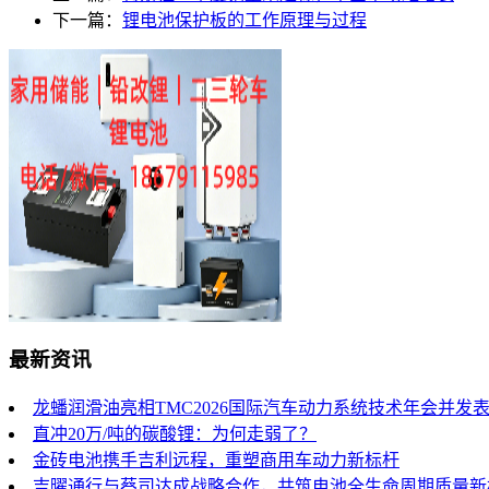
下一篇：
锂电池保护板的工作原理与过程
最新资讯
龙蟠润滑油亮相TMC2026国际汽车动力系统技术年会并发
直冲20万/吨的碳酸锂：为何走弱了？
金砖电池携手吉利远程，重塑商用车动力新标杆
吉曜通行与蔡司达成战略合作，共筑电池全生命周期质量新