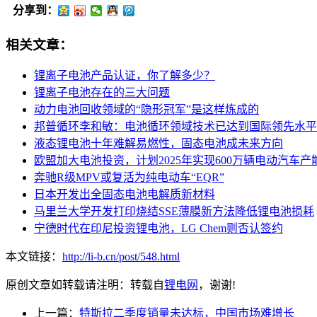
分享到：
相关文章：
锂离子电池产品认证，你了解多少？
锂离子电池存在的三大问题
动力电池回收领域的“隐形冠军”是这样炼成的
邦普循环李和敏：电池循环领域技术已达到国际领先水平
液态锂电池十年难解易燃性，固态电池成未来方向
欧盟加大电池投资，计划2025年实现600万辆电动汽车产
奔驰R级MPV或复活为纯电动车“EQR”
日本开发出全固态电池电解质新材料
马里兰大学开发打印烧结SSE薄膜新方法降低锂电池损耗
宁德时代在印尼投资锂电池，LG Chem则否认签约
本文链接：
http://li-b.cn/post/548.html
原创文章如转载请注明：转载自
锂电网
，谢谢!
上一篇：
特斯拉二季度销量未达标，中国市场难增长