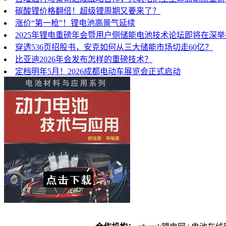
碳酸锂价格翻倍！超级锂周期又要来了？
涨价“第一枪”！锂电池高景气延续
2025年锂电重磅年会暨用户侧储能电池技术论坛即将在深
穿透536页招股书，安克如何从三大储能市场切走60亿？
比亚迪2026年会发布怎样的重磅技术？
定档明年5月！2026成都电动车展览会正式启动