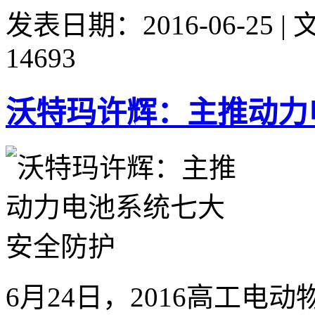
发表日期：2016-06-25 
14693
沃特玛许辉：主推动力
6月24日，2016高工