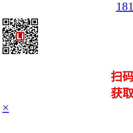
18
扫
获
×