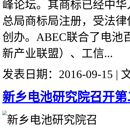
峰论坛。其商标已经中华
总局商标局注册，受法律
创办。ABEC联合了电
新产业联盟）、工信...
发表日期：2016-09-15 
新乡电池研究院召开第