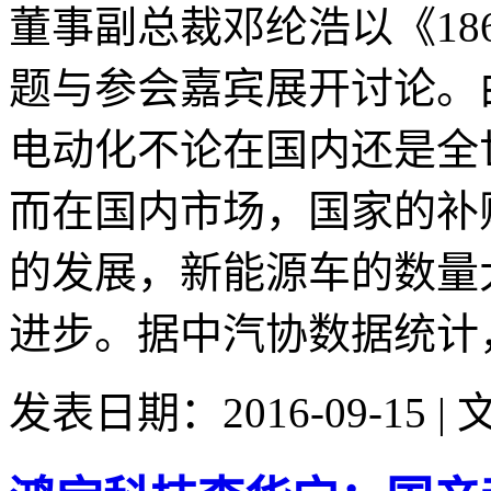
董事副总裁邓纶浩以《18
题与参会嘉宾展开讨论。
电动化不论在国内还是全
而在国内市场，国家的补
的发展，新能源车的数量
进步。据中汽协数据统计，
发表日期：2016-09-15 