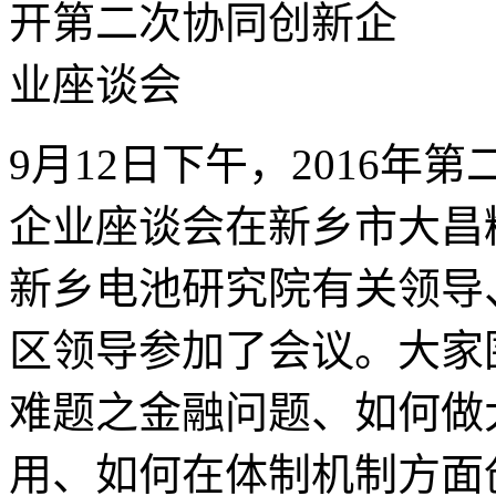
9月12日下午，2016
企业座谈会在新乡市大昌
新乡电池研究院有关领导
区领导参加了会议。大家
难题之金融问题、如何做
用、如何在体制机制方面