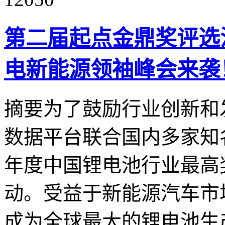
第二届起点金鼎奖评选活动
电新能源领袖峰会来袭
摘要为了鼓励行业创新和
数据平台联合国内多家知名
年度中国锂电池行业最高奖
动。受益于新能源汽车市
成为全球最大的锂电池生