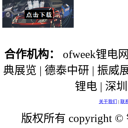
合作机构：
ofweek锂电网
典展览 | 德泰中研 | 振威展
锂电 | 
关于我们
|
联
版权所有 copyright ©