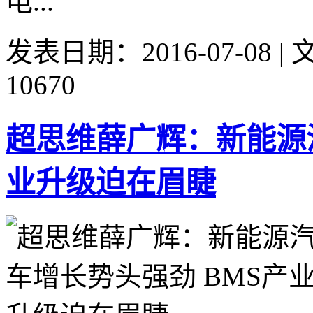
电...
发表日期：2016-07-08 
10670
超思维薛广辉：新能源
业升级迫在眉睫