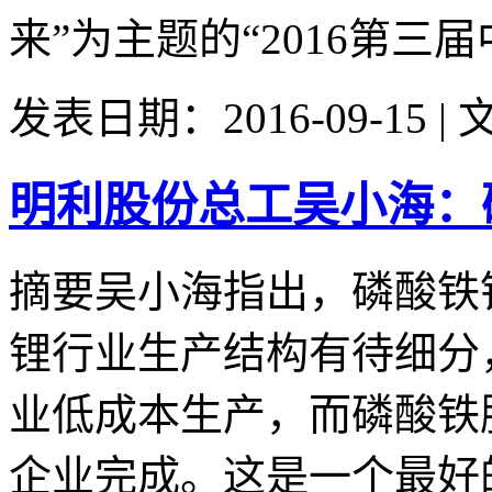
来”为主题的“2016第三届
发表日期：2016-09-15 
明利股份总工吴小海：
摘要吴小海指出，磷酸铁
锂行业生产结构有待细分
业低成本生产，而磷酸铁
企业完成。这是一个最好