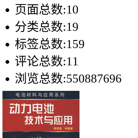
页面总数:10
分类总数:19
标签总数:159
评论总数:11
浏览总数:550887696