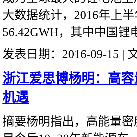
大数据统计，2016年上
56.42GWH，其中中国锂电
发表日期：2016-09-15 
浙江爱思博杨明：高容
机遇
摘要杨明指出，高能量密