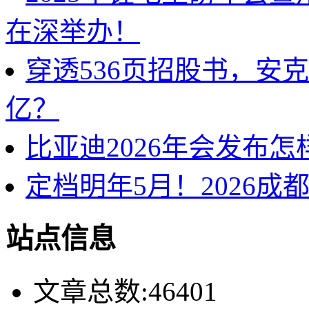
在深举办！
穿透536页招股书，安
亿？
比亚迪2026年会发布
定档明年5月！2026
站点信息
文章总数:46401