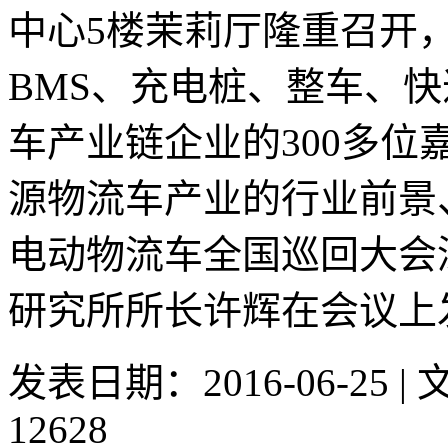
中心5楼茉莉厅隆重召开
BMS、充电桩、整车、
车产业链企业的300多
源物流车产业的行业前景、
电动物流车全国巡回大会
研究所所长许辉在会议上发
发表日期：2016-06-25 
12628