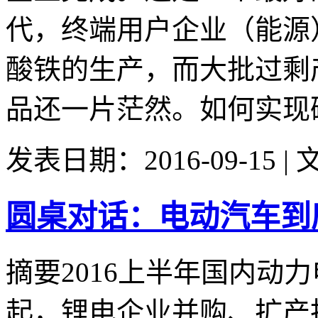
代，终端用户企业（能源
酸铁的生产，而大批过剩
品还一片茫然。如何实现磷
发表日期：2016-09-15 
圆桌对话：电动汽车到
摘要2016上半年国内动
起，锂电企业并购、扩产