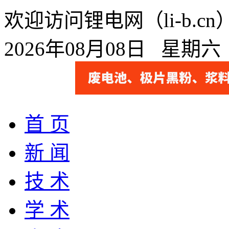
欢迎访问锂电网（li-b.
2026年08月08日 星期
首 页
新 闻
技 术
学 术