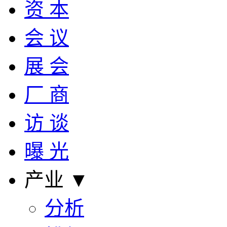
资 本
会 议
展 会
厂 商
访 谈
曝 光
产业 ▼
分析