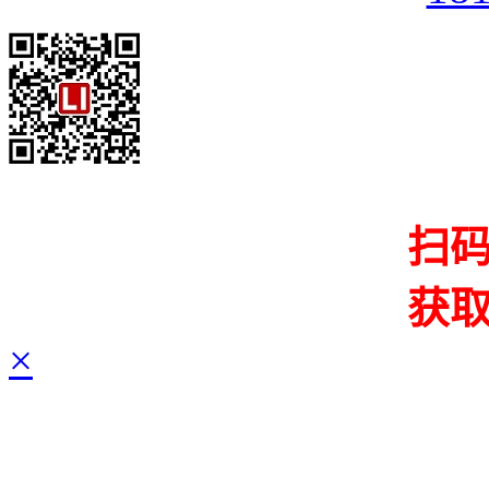
扫
获
×