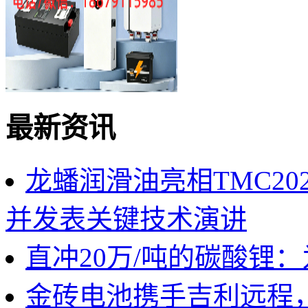
最新资讯
龙蟠润滑油亮相TMC2
并发表关键技术演讲
直冲20万/吨的碳酸锂
金砖电池携手吉利远程