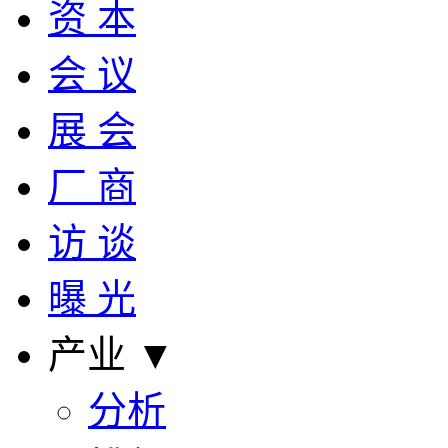
资 本
会 议
展 会
厂 商
访 谈
曝 光
产业 ▼
分析