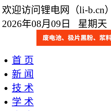
欢迎访问锂电网（li-b.
2026年08月09日 星期
首 页
新 闻
技 术
学 术