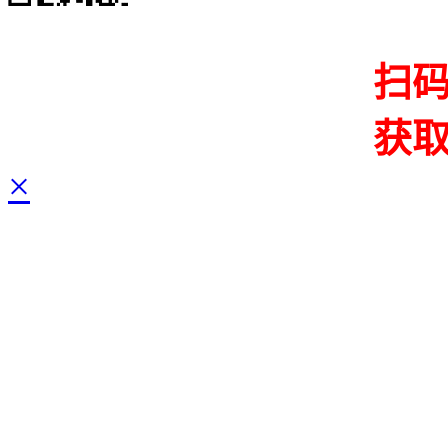
扫
获
×