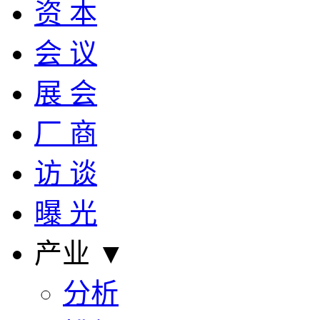
资 本
会 议
展 会
厂 商
访 谈
曝 光
产业 ▼
分析