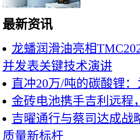
最新资讯
龙蟠润滑油亮相TMC2
并发表关键技术演讲
直冲20万/吨的碳酸锂
金砖电池携手吉利远程
吉曜通行与蔡司达成战
质量新标杆