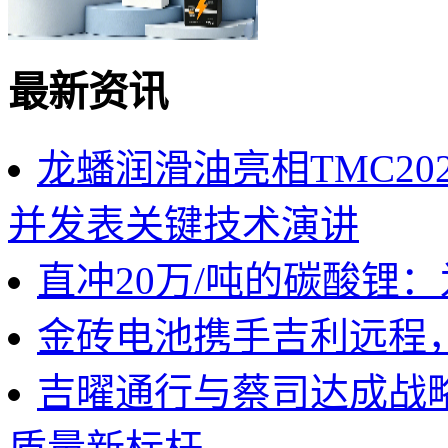
最新资讯
龙蟠润滑油亮相TMC2
并发表关键技术演讲
直冲20万/吨的碳酸锂
金砖电池携手吉利远程
吉曜通行与蔡司达成战