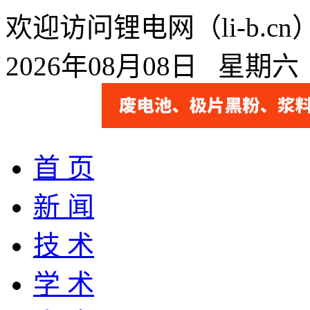
欢迎访问锂电网（li-b.
2026年08月08日 星期
首 页
新 闻
技 术
学 术