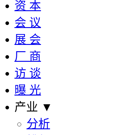
资 本
会 议
展 会
厂 商
访 谈
曝 光
产业 ▼
分析