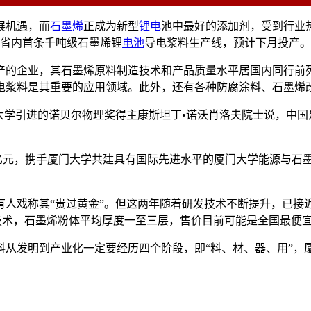
展机遇，而
石墨烯
正成为新型
锂电
池中最好的添加剂，受到行业
成省内首条千吨级石墨烯锂
电池
导电浆料生产线，预计下月投产。
产的企业，其石墨烯原料制造技术和产品质量水平居国内同行前
电浆料是其重要的应用领域。此外，还有各种防腐涂料、石墨烯
门大学引进的诺贝尔物理奖得主康斯坦丁•诺沃肖洛夫院士说，中
4亿元，携手厦门大学共建具有国际先进水平的厦门大学能源与
有人戏称其“贵过黄金”。但这两年随着研发技术不断提升，已接
技术，石墨烯粉体平均厚度一至三层，售价目前可能是全国最便宜
料从发明到产业化一定要经历四个阶段，即“料、材、器、用”，