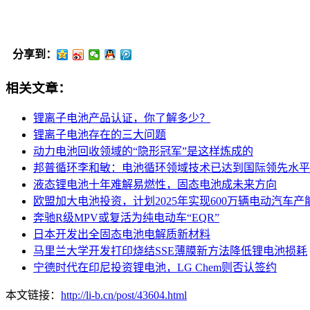
分享到：
相关文章：
锂离子电池产品认证，你了解多少？
锂离子电池存在的三大问题
动力电池回收领域的“隐形冠军”是这样炼成的
邦普循环李和敏：电池循环领域技术已达到国际领先水平
液态锂电池十年难解易燃性，固态电池成未来方向
欧盟加大电池投资，计划2025年实现600万辆电动汽车产
奔驰R级MPV或复活为纯电动车“EQR”
日本开发出全固态电池电解质新材料
马里兰大学开发打印烧结SSE薄膜新方法降低锂电池损耗
宁德时代在印尼投资锂电池，LG Chem则否认签约
本文链接：
http://li-b.cn/post/43604.html