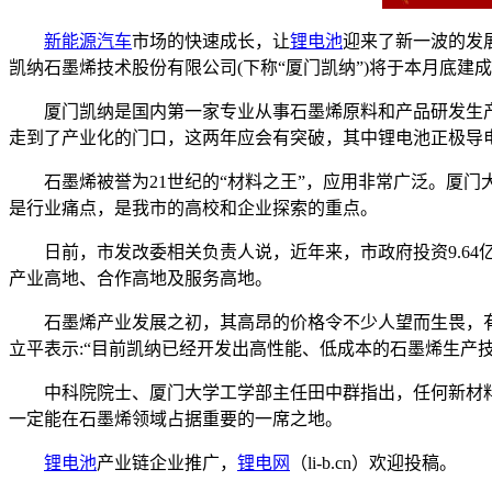
新能源汽车
市场的快速成长，让
锂电池
迎来了新一波的发
凯纳石墨烯技术股份有限公司(下称“厦门凯纳”)将于本月底建
厦门凯纳是国内第一家专业从事石墨烯原料和产品研发生
走到了产业化的门口，这两年应会有突破，其中锂电池正极导
石墨烯被誉为21世纪的“材料之王”，应用非常广泛。厦
是行业痛点，是我市的高校和企业探索的重点。
日前，市发改委相关负责人说，近年来，市政府投资9.6
产业高地、合作高地及服务高地。
石墨烯产业发展之初，其高昂的价格令不少人望而生畏，
立平表示:“目前凯纳已经开发出高性能、低成本的石墨烯生产
中科院院士、厦门大学工学部主任田中群指出，任何新材
一定能在石墨烯领域占据重要的一席之地。
锂电池
产业链企业推广，
锂电网
（li-b.cn）欢迎投稿。