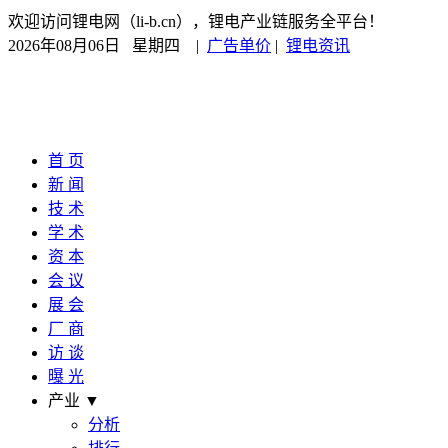
欢迎访问锂电网（li-b.cn），锂电产业链服务全平台！
2026年08月06日 星期四
|
广告单价
|
锂电资讯
首 页
新 闻
技 术
学 术
资 本
会 议
展 会
厂 商
访 谈
曝 光
产业 ▼
分析