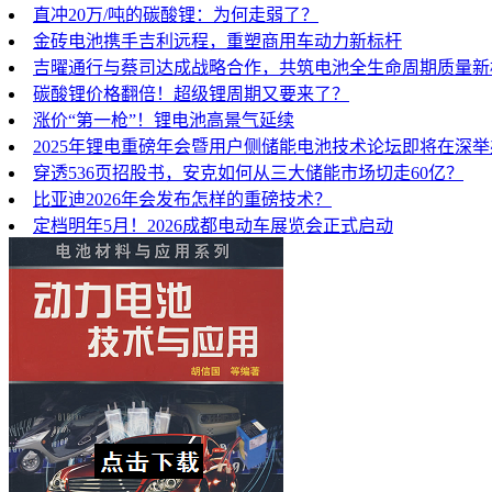
直冲20万/吨的碳酸锂：为何走弱了？
金砖电池携手吉利远程，重塑商用车动力新标杆
吉曜通行与蔡司达成战略合作，共筑电池全生命周期质量新
碳酸锂价格翻倍！超级锂周期又要来了？
涨价“第一枪”！锂电池高景气延续
2025年锂电重磅年会暨用户侧储能电池技术论坛即将在深
穿透536页招股书，安克如何从三大储能市场切走60亿？
比亚迪2026年会发布怎样的重磅技术？
定档明年5月！2026成都电动车展览会正式启动