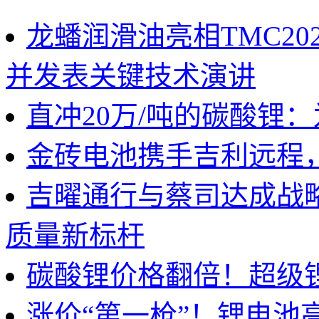
龙蟠润滑油亮相TMC2
并发表关键技术演讲
直冲20万/吨的碳酸锂
金砖电池携手吉利远程
吉曜通行与蔡司达成战
质量新标杆
碳酸锂价格翻倍！超级
涨价“第一枪”！锂电池