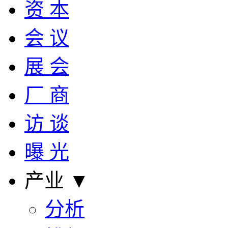
资 本
会 议
展 会
厂 商
访 谈
曝 光
产业 ▼
分析