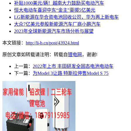
补贴1000美元/辆！越南大力鼓励买电动汽车
恒大电动车喜迎中东“金主”豪掷5亿美元
LG新能源在华合资电池回收公司，华为再上新电车
大众7亿美元参股新能源汽车厂商小鹏汽车
2023年全球新能源汽车市场分析与展望
本文链接：
http://li-b.cn/post/43924.html
原创文章如转载请注明：转载自
锂电网
，谢谢!
上一篇：
2022年上市 丰田研发全固态电池电动车
下一篇：
为Model 3让路 特斯拉停售Model S 75