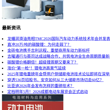
最新资讯
龙蟠润滑油亮相TMC2026国际汽车动力系统技术年会并发
直冲20万/吨的碳酸锂：为何走弱了？
金砖电池携手吉利远程，重塑商用车动力新标杆
吉曜通行与蔡司达成战略合作，共筑电池全生命周期质量新
碳酸锂价格翻倍！超级锂周期又要来了？
涨价“第一枪”！锂电池高景气延续
2025年锂电重磅年会暨用户侧储能电池技术论坛即将在深
穿透536页招股书，安克如何从三大储能市场切走60亿？
比亚迪2026年会发布怎样的重磅技术？
定档明年5月！2026成都电动车展览会正式启动