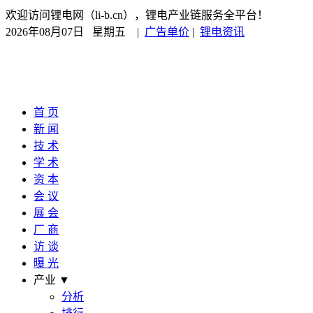
欢迎访问锂电网（li-b.cn），锂电产业链服务全平台！
2026年08月07日 星期五
|
广告单价
|
锂电资讯
首 页
新 闻
技 术
学 术
资 本
会 议
展 会
厂 商
访 谈
曝 光
产业 ▼
分析