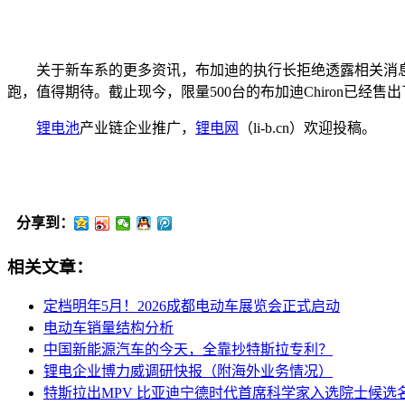
关于新车系的更多资讯，布加迪的执行长拒绝透露相关消息。
跑，值得期待。截止现今，限量500台的布加迪Chiron已经
锂电池
产业链企业推广，
锂电网
（li-b.cn）欢迎投稿。
分享到：
相关文章：
定档明年5月！2026成都电动车展览会正式启动
电动车销量结构分析
中国新能源汽车的今天，全靠抄特斯拉专利？
锂电企业博力威调研快报（附海外业务情况）
特斯拉出MPV 比亚迪宁德时代首席科学家入选院士候选