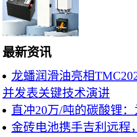
最新资讯
龙蟠润滑油亮相TMC2
并发表关键技术演讲
直冲20万/吨的碳酸锂
金砖电池携手吉利远程