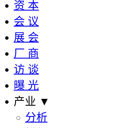
资 本
会 议
展 会
厂 商
访 谈
曝 光
产业 ▼
分析