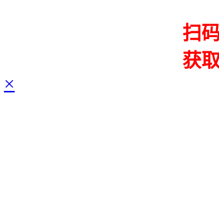
扫
获
×