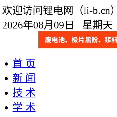
欢迎访问锂电网（li-b.
2026年08月09日 星期
首 页
新 闻
技 术
学 术