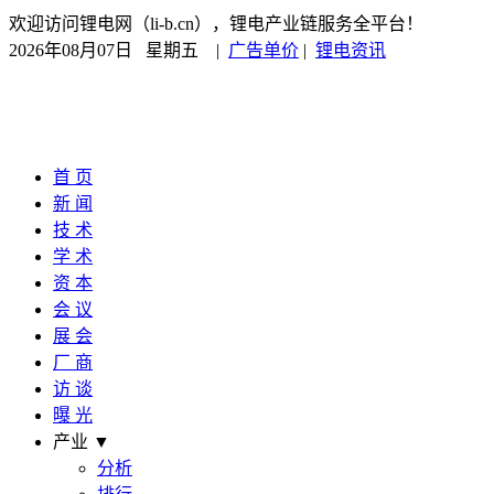
欢迎访问锂电网（li-b.cn），锂电产业链服务全平台！
2026年08月07日 星期五
|
广告单价
|
锂电资讯
首 页
新 闻
技 术
学 术
资 本
会 议
展 会
厂 商
访 谈
曝 光
产业 ▼
分析