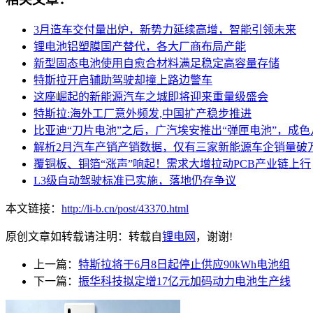
3月造车交付量出炉，新势力延续高增，智能引领未来
锂电池铝塑膜国产替代，各大厂商布局产能
新型固态电池使用自愈合材料满足稳定高容量存储
特斯拉开启辅助驾驶却撞上路边警车
这座崛起的新能源汽车之城即将迎来重量级盛会
特斯拉:海外工厂意外频发,中国扩产稳步推进
比亚迪“刀片电池”之后，广汽埃安推出“弹匣电池”，成色
解析2月汽车产销产销数据，仅有三家新能源车企销量破
覆铜板、铜箔“涨声”响起！需求大增拉动PCB产业链上行
L3级自动驾驶标准已实施，落地仍存争议
本文链接：
http://li-b.cn/post/43370.html
原创文章如转载请注明：转载自
锂电网
，谢谢!
上一篇：
特斯拉将于6月8日起停止供应90kWh电池组
下一篇：
振华科技拟定增17亿元加码动力电池生产线