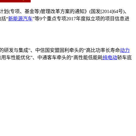
专项、基金等)管理改革方案的通知》(国发[2014]64号)、
括“
新能源汽车
”等9个重点专项2017年度拟立项的项目信息进
的研发与集成”、中信国安盟固利牵头的“高比功率长寿命
动力
乘用车性能优化”、中通客车牵头的“高性能低能耗
纯电动
轿车底