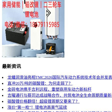
最新资讯
龙蟠润滑油亮相TMC2026国际汽车动力系统技术年会并发
直冲20万/吨的碳酸锂：为何走弱了？
金砖电池携手吉利远程，重塑商用车动力新标杆
吉曜通行与蔡司达成战略合作，共筑电池全生命周期质量新
碳酸锂价格翻倍！超级锂周期又要来了？
涨价“第一枪”！锂电池高景气延续