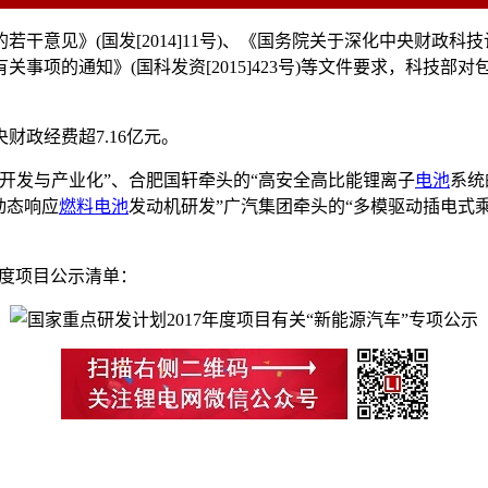
见》(国发[2014]11号)、《国务院关于深化中央财政科技计划(
项的通知》(国科发资[2015]423号)等文件要求，科技部对包
财政经费超7.16亿元。
开发与产业化”、合肥国轩牵头的“高安全高比能锂离子
电池
系统
动态响应
燃料电池
发动机研发”广汽集团牵头的“多模驱动插电式
年度项目公示清单：