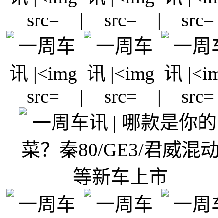
|
|
|
|