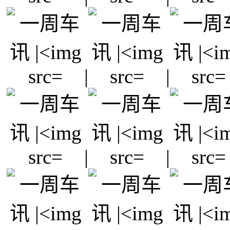
|
|
|
|