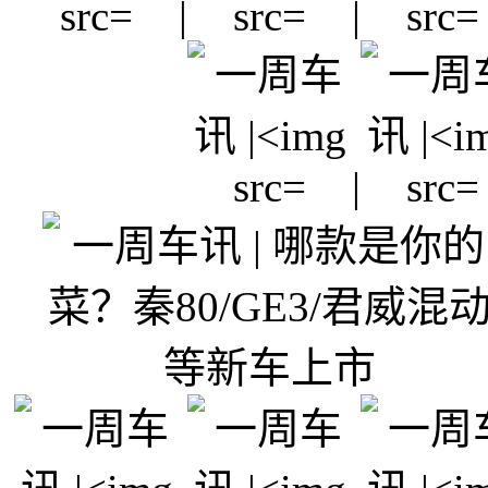
|
|
|