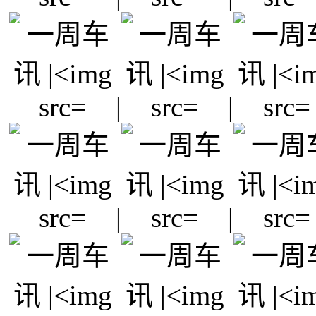
|
|
|
|