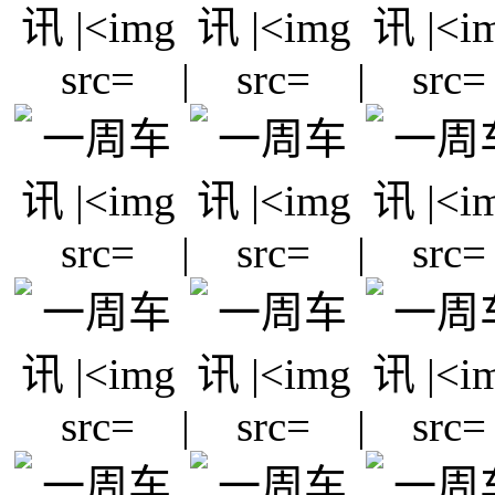
|
|
|
|
|
|