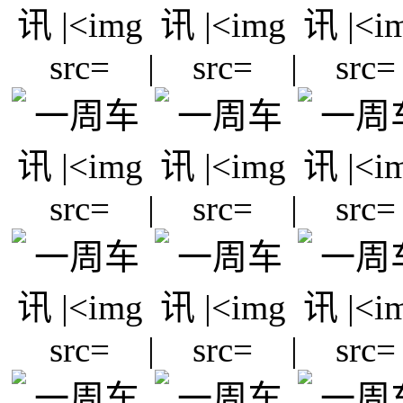
|
|
|
|
|
|