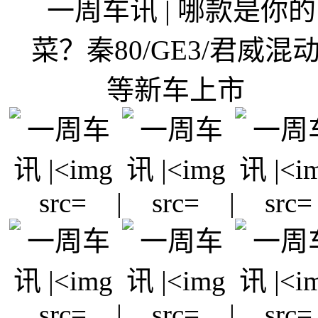
|
|
|
|