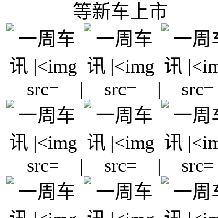
|
|
|
|