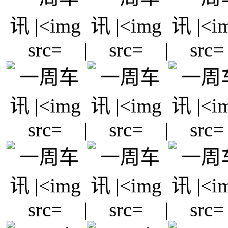
|
|
|
|
|
|