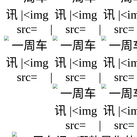
|
|
|
|
|