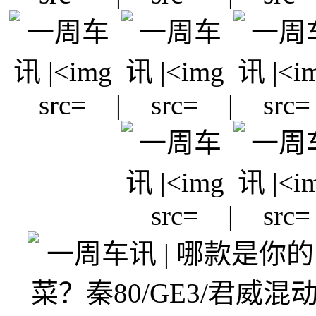
|
|
|