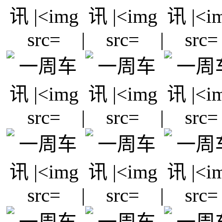
|
|
|
|
|
|