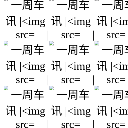
|
|
|
|
|
|