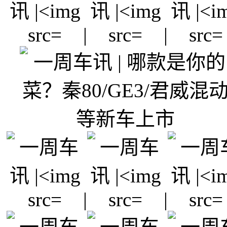
|
|
|
|