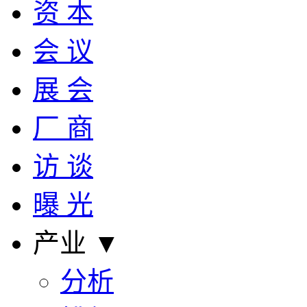
资 本
会 议
展 会
厂 商
访 谈
曝 光
产业 ▼
分析