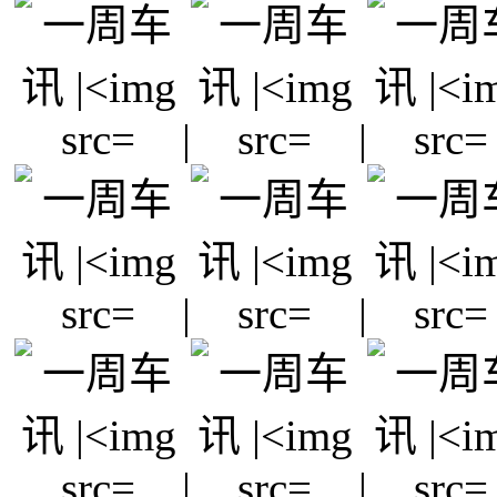
|
|
|
|
|
|