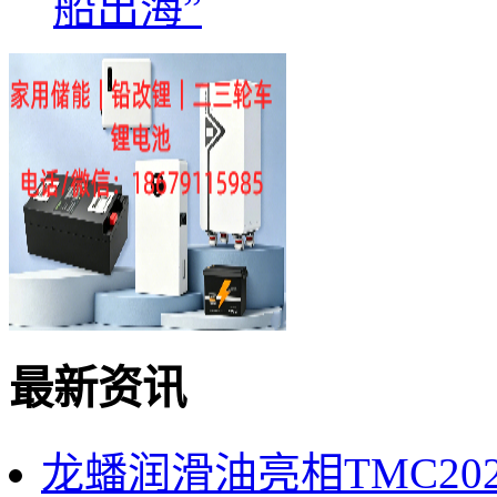
船出海”
最新资讯
龙蟠润滑油亮相TMC2