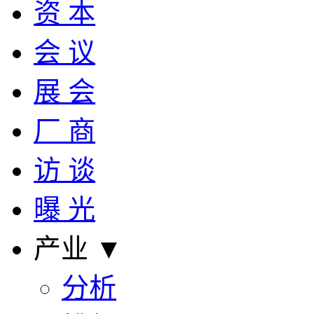
资 本
会 议
展 会
厂 商
访 谈
曝 光
产业 ▼
分析