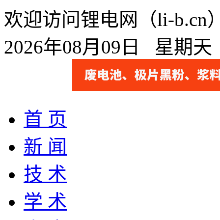
欢迎访问锂电网（li-b.
2026年08月09日 星期
首 页
新 闻
技 术
学 术