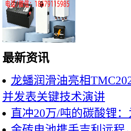
最新资讯
龙蟠润滑油亮相TMC2
并发表关键技术演讲
直冲20万/吨的碳酸锂
金砖电池携手吉利远程