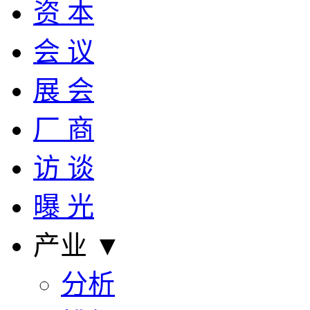
资 本
会 议
展 会
厂 商
访 谈
曝 光
产业 ▼
分析