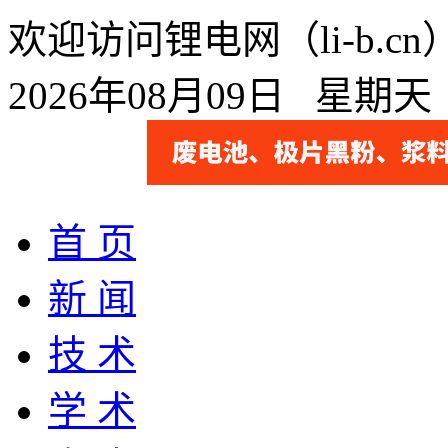
欢迎访问锂电网（li-b.
2026年08月09日 星期
首 页
新 闻
技 术
学 术