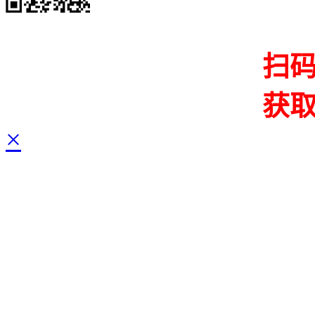
扫
获
×