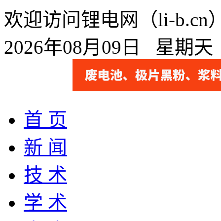
欢迎访问锂电网（li-b.
2026年08月09日 星期
首 页
新 闻
技 术
学 术