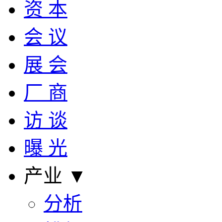
资 本
会 议
展 会
厂 商
访 谈
曝 光
产业 ▼
分析