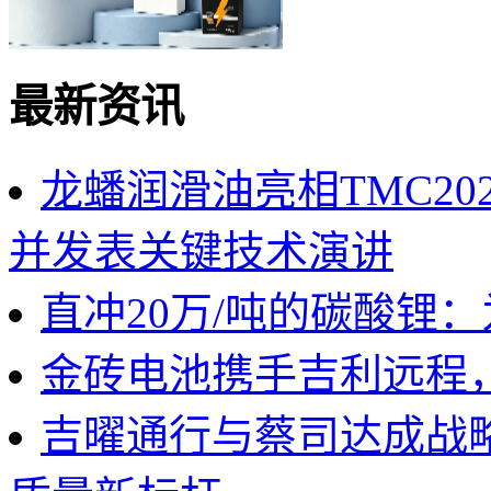
最新资讯
龙蟠润滑油亮相TMC2
并发表关键技术演讲
直冲20万/吨的碳酸锂
金砖电池携手吉利远程
吉曜通行与蔡司达成战